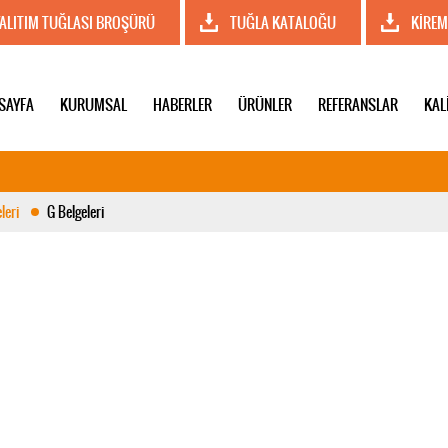
YALITIM TUĞLASI BROŞÜRÜ
TUĞLA KATALOĞU
KİREM
SAYFA
KURUMSAL
HABERLER
ÜRÜNLER
REFERANSLAR
KAL
leri
G Belgeleri