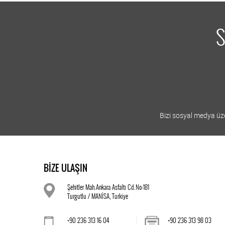
S
Bizi sosyal medya üzer
BİZE ULAŞIN
Şehitler Mah.Ankara Asfaltı Cd.No:181
Turgutlu / MANİSA, Turkiye
+90 236 313 16 04
+90 236 313 98 03