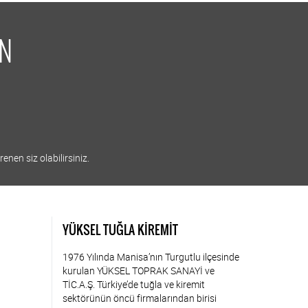
İN
enen siz olabilirsiniz.
YÜKSEL TUĞLA KİREMİT
1976 Yılında Manisa’nın Turgutlu ilçesinde
kurulan YÜKSEL TOPRAK SANAYİ ve
TİC.A.Ş. Türkiye’de tuğla ve kiremit
sektörünün öncü firmalarından birisi