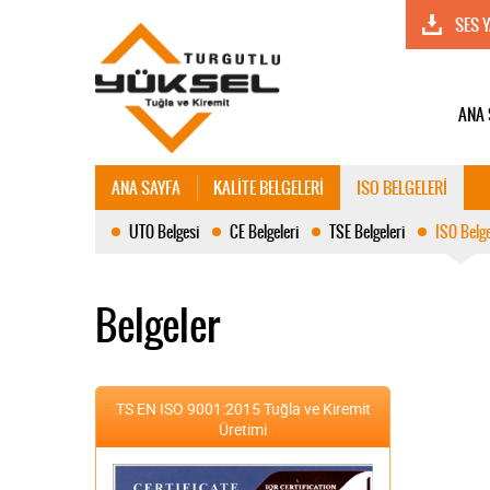
SES 
ANA 
ANA SAYFA
KALİTE BELGELERİ
ISO BELGELERİ
UTO Belgesi
CE Belgeleri
TSE Belgeleri
ISO Belge
Belgeler
TS EN ISO 9001:2015 Tuğla ve Kiremit
Üretimi