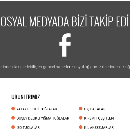
OSYAL MEDYADA BİZİ TAKİP ED
inden takip edebilir, en güncel haberleri sosyal ağlarımız üzerinden ilk öğr
ÜRÜNLERİMİZ
YATAY DELİKLİ TUĞLALAR
DIŞ BACALAR
DÜŞEY DELİKLİ YIĞMA TUĞLALAR
KİREMİT ÇEŞİTLERİ
İZO TUĞLALAR
KİL AKSESUARLAR