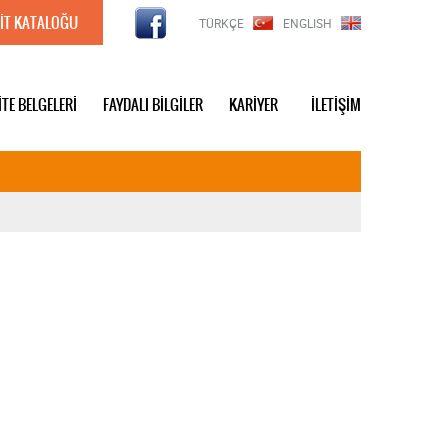
İT KATALOĞU
TÜRKÇE
ENGLISH
İTE BELGELERİ
FAYDALI BİLGİLER
KARİYER
İLETİŞİM