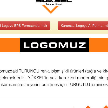
 Logoyu EPS Formatında İndir
Kurumsal Logoyu AI Formatınd