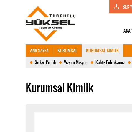
SES 
ANA 
ANA SAYFA
KURUMSAL
KURUMSAL KİMLİK
Şirket Profili
Vizyon Misyon
Kalite Politikamız
Kurumsal Kimlik