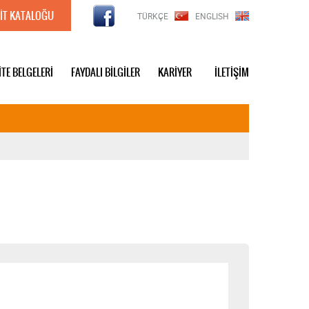
İT KATALOĞU
TÜRKÇE
ENGLISH
İTE BELGELERİ
FAYDALI BİLGİLER
KARİYER
İLETİŞİM