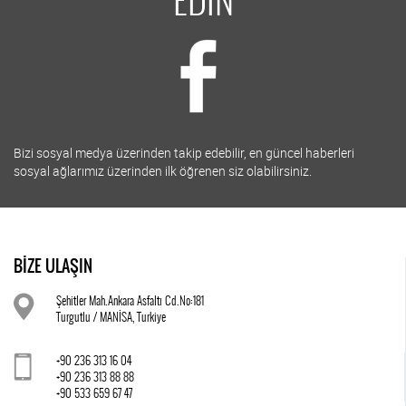
EDİN
Bizi sosyal medya üzerinden takip edebilir, en güncel haberleri
sosyal ağlarımız üzerinden ilk öğrenen siz olabilirsiniz.
BİZE ULAŞIN
Şehitler Mah.Ankara Asfaltı Cd.No:181
Turgutlu / MANİSA, Turkiye
+90 236 313 16 04
+90 236 313 88 88
+90 533 659 67 47