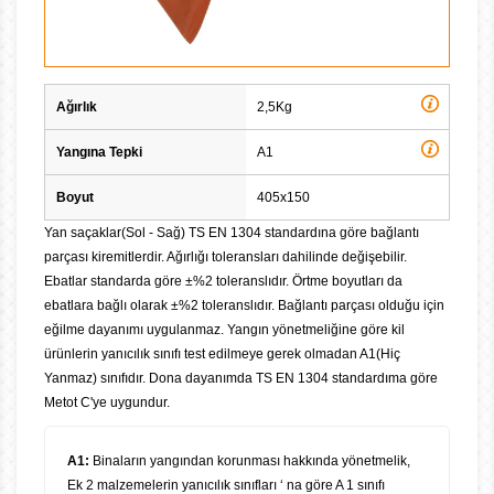
Ağırlık
2,5Kg
Yangına Tepki
A1
Boyut
405x150
Yan saçaklar(Sol - Sağ) TS EN 1304 standardına göre bağlantı
parçası kiremitlerdir. Ağırlığı toleransları dahilinde değişebilir.
Ebatlar standarda göre ±%2 toleranslıdır. Örtme boyutları da
ebatlara bağlı olarak ±%2 toleranslıdır. Bağlantı parçası olduğu için
eğilme dayanımı uygulanmaz. Yangın yönetmeliğine göre kil
ürünlerin yanıcılık sınıfı test edilmeye gerek olmadan A1(Hiç
Yanmaz) sınıfıdır. Dona dayanımda TS EN 1304 standardıma göre
Metot C'ye uygundur.
A1:
Binaların yangından korunması hakkında yönetmelik,
Ek 2 malzemelerin yanıcılık sınıfları ‘ na göre A 1 sınıfı