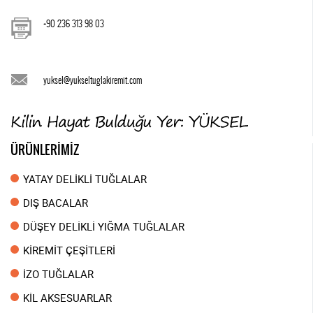
+90 236 313 98 03
yuksel@yukseltuglakiremit.com
ÜRÜNLERİMİZ
YATAY DELİKLİ TUĞLALAR
DIŞ BACALAR
DÜŞEY DELİKLİ YIĞMA TUĞLALAR
KİREMİT ÇEŞİTLERİ
İZO TUĞLALAR
KİL AKSESUARLAR